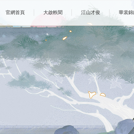
官網首頁
大啟軼聞
江山才俊
華裳錦