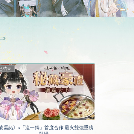
凌雲諾》x「這一鍋」首度合作 最火雙強重磅
登場