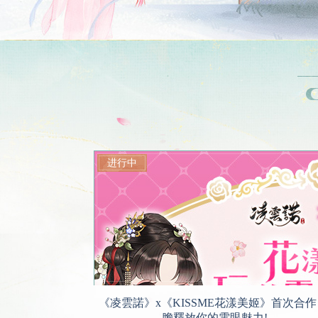
《凌雲諾》x《KISSME花漾美姬》首次合作
膽釋放你的電眼魅力!