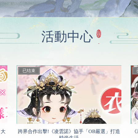
活動中心
 大
跨界合作出擊!《凌雲諾》協手「OB嚴選」打造
《
時尚生活