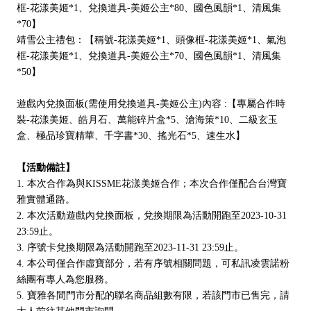
框-花漾美姬*1、兌換道具-美姬公主*80、國色風韻*1、清風集
*70】
靖雪公主禮包：【稱號-花漾美姬*1、頭像框-花漾美姬*1、氣泡
框-花漾美姬*1、兌換道具-美姬公主*70、國色風韻*1、清風集
*50】
遊戲內兌換面板(需使用兌換道具-美姬公主)內容 :【專屬合作時
裝-花漾美姬、皓月石、萬能碎片盒*5、滄海策*10、二級玄玉
盒、極品珍寶精華、千字書*30、搖光石*5、速生水】
【活動備註】
1. 本次合作為與KISSME花漾美姬合作；本次合作僅配合台灣寶
雅實體通路。
2. 本次活動遊戲內兌換面板，兌換期限為活動開跑至2023-10-31
23:59止。
3. 序號卡兌換期限為活動開跑至2023-11-31 23:59止。
4. 本公司僅合作虛寶部分，若有序號相關問題，可私訊凌雲諾粉
絲團有專人為您服務。
5. 寶雅各間門市分配的聯名商品組數有限，若該門市已售完，請