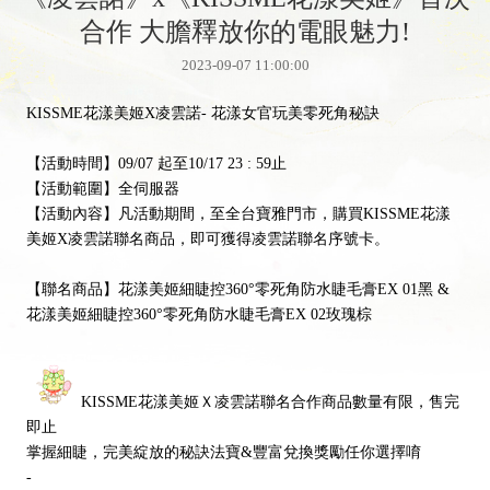
合作 大膽釋放你的電眼魅力!
2023-09-07 11:00:00
KISSME花漾美姬X凌雲諾- 花漾女官玩美零死角秘訣
【活動時間】09/07 起至10/17 23 : 59止
【活動範圍】全伺服器
【活動內容】凡活動期間，至全台寶雅門市，購買KISSME花漾
美姬X凌雲諾聯名商品，即可獲得凌雲諾聯名序號卡。
【聯名商品】花漾美姬細睫控360°零死角防水睫毛膏EX 01黑 &
花漾美姬細睫控360°零死角防水睫毛膏EX 02玫瑰棕
KISSME花漾美姬Ｘ凌雲諾聯名合作商品數量有限，售完
即止
掌握細睫，完美綻放的秘訣法寶&豐富兌換獎勵任你選擇唷
-