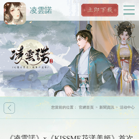
凌雲諾
您當前的位置：
官網首頁
>
新聞資訊
>
活动中心
《凌雲諾》x《KISSME花漾美姬》首次