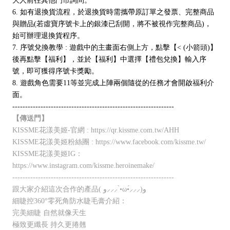
大人前往其他門市詢問。
6. 如有退換貨流程，於退換貨時需攜帶原訂單之發票、完整商品
與贈品(若虛寶序號卡上的銀漆已刮開，將不被視作完整商品)，
始可辦理退換貨程序。
7. 序號兌換教學 : 遊戲中的主畫面右側上方，點擊【< (小箭頭)】
後再點擊【福利】，並於【福利】中選擇【禮包兌換】輸入序
號，即可獲得序號卡獎勵。
8. 遊戲角色需要11等並完成上陣兩個隨從的任務才會開啟福利介
面。
---------------------------------------------------------------
【傳送門】
KISSME花漾美姬-官網 : https://qr.kissme.com.tw/AHH
KISSME花漾美姬粉絲團 : https://www.facebook.com/kissme.tw/
KISSME花漾美姬IG：
https://www.instagram.com/kissme.heroinemake/
---------------------------------------------------------------
跟大家介紹這次合作的產品( و⸝⸝⸝ •̀ω•́⸝⸝⸝)و
細睫控360°零死角防水睫毛膏介紹：
完美細睫 自然就像天生
極致更纖長 持久更捲翹