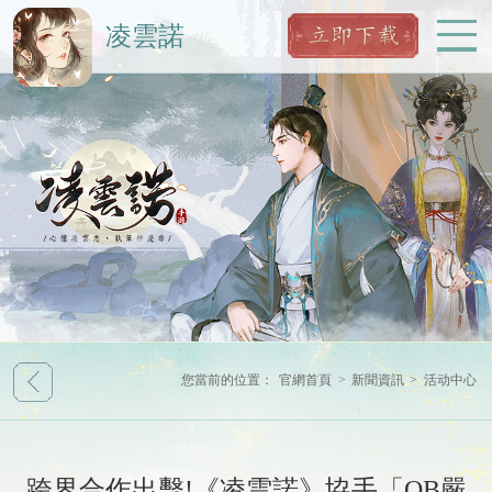
凌雲諾
您當前的位置：
官網首頁
>
新聞資訊
>
活动中心
跨界合作出擊!《凌雲諾》協手「OB嚴