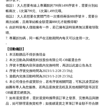
張序號卡。
假設1 : 大人想要有線上專屬館的799與1499序號卡，需要分別結
帳兩次，1次滿799元、1次滿1,499元哦。
假設2 : 大人若想要在實體門市一次獲得兩張888序號卡，需要分
兩次結帳，且兩筆結帳金額需滿888元才能獲得喔!
6. 由於時裝每人僅能擁有一件，若已擁有該時裝將無法重複領取
唷。
7. 專屬折扣碼，同一帳戶在活動期間內每天可以使用一次。
-
【活動備註】
1. 本活動贈品不得折換現金
2. 本次活動為與橘熊科技股份有限公司-OB嚴選合作
3. 序號卡獎勵內容與遊戲內兌換時間，再請以此篇公告為主
4. 序號卡序號兌換時間為2023/1/1-2/28 23:59止
5. 遊戲內兌換活動時間為2023/1/1-2/28 23:59止
6. 本公司僅合作虛寶部分，若有序號相關問題，可私訊凌雲諾粉
絲團有專人為您服務。若商品退換貨流程及其他相關問題等請至
OB嚴選官網查詢。
7. 如有退貨需求，需於退貨時攜帶原訂單之發票、完整商品與贈
品，始可辦理退換貨程序；如後續退貨之單筆訂單金額不符合贈