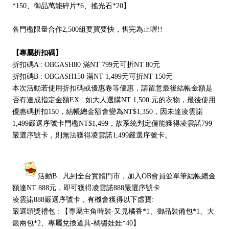
*150、御品萬能碎片*6、搖光石*20】
各門檻限量合作2,500組要買要快，售完為止喔!!
【專屬折扣碼】
折扣碼A : OBGASH80 滿NT 799元可折NT 80元
折扣碼B : OBGASH150 滿NT 1,499元可折NT 150元
本次活動若使用折扣碼或優惠卷等優惠，請留意最後結帳金額是
否有達成指定金額EX : 如大人選購NT 1,500 元的衣物，最後使用
優惠碼折扣150，結帳總金額會變為NT$1,350，因未達凌雲諾
1,499嚴選序號卡門檻NT$1,499，故系統判定僅能獲得凌雲諾799
嚴選序號卡，則無法獲得凌雲諾1,499嚴選序號卡。
活動B : 凡到全台實體門市，加入OB會員並單筆結帳總金
額達NT 888元，即可獲得凌雲諾888嚴選序號卡
凌雲諾888嚴選序號卡，有機會獲得以下虛寶:
嚴選頭獎禮包 : 【專屬主角時裝-又見橘香*1、御品裝備包*1、大
銀兩包*2、專屬兌換道具-橘醬娃娃*40】