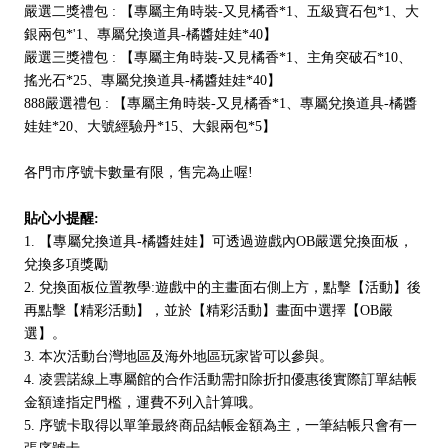
嚴選二獎禮包 : 【專屬主角時裝-又見橘香*1、五級寶石包*1、大
銀兩包*'1、專屬兌換道具-橘醬娃娃*40】
嚴選三獎禮包 : 【專屬主角時裝-又見橘香*1、主角突破石*10、
搖光石*25、專屬兌換道具-橘醬娃娃*40】
888嚴選禮包 : 【專屬主角時裝-又見橘香*1、專屬兌換道具-橘醬
娃娃*20、大號經驗丹*15、大銀兩包*5】
各門市序號卡數量有限，售完為止喔!
貼心小提醒:
1. 【專屬兌換道具-橘醬娃娃】可透過遊戲內OB嚴選兌換面板，
兌換多項獎勵
2. 兌換面板位置教學:遊戲中的主畫面右側上方，點擊【活動】後
再點擊【精彩活動】，並於【精彩活動】畫面中選擇【OB嚴
選】。
3. 本次活動台灣地區及海外地區玩家皆可以參與。
4. 凌雲諾線上專屬館的合作活動需扣除折扣優惠後實際訂單結帳
金額達指定門檻，運費不列入計算哦。
5. 序號卡取得以單筆最終商品結帳金額為主，一筆結帳只會有一