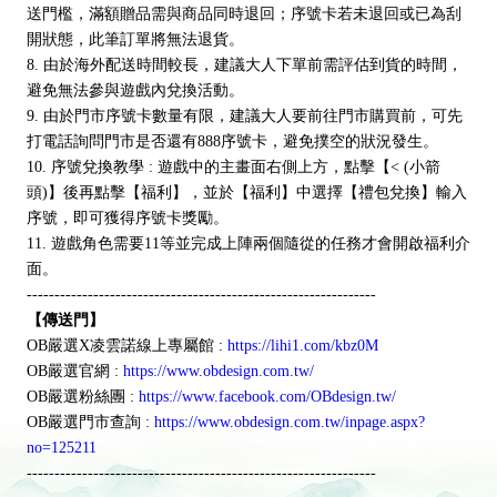
送門檻，滿額贈品需與商品同時退回；序號卡若未退回或已為刮
開狀態，此筆訂單將無法退貨。
8. 由於海外配送時間較長，建議大人下單前需評估到貨的時間，
避免無法參與遊戲內兌換活動。
9. 由於門市序號卡數量有限，建議大人要前往門市購買前，可先
打電話詢問門市是否還有888序號卡，避免撲空的狀況發生。
10. 序號兌換教學 : 遊戲中的主畫面右側上方，點擊【< (小箭
頭)】後再點擊【福利】，並於【福利】中選擇【禮包兌換】輸入
序號，即可獲得序號卡獎勵。
11. 遊戲角色需要11等並完成上陣兩個隨從的任務才會開啟福利介
面。
---------------------------------------------------------------
【傳送門】
OB嚴選X凌雲諾線上專屬館 :
https://lihi1.com/kbz0M
OB嚴選官網 :
https://www.obdesign.com.tw/
OB嚴選粉絲團 :
https://www.facebook.com/OBdesign.tw/
OB嚴選門市查詢 :
https://www.obdesign.com.tw/inpage.aspx?
no=125211
---------------------------------------------------------------