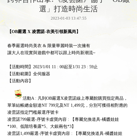
選」打造時尚生活
2023-01-03 13:47:55
【OB嚴選 X 凌雲諾-衣美引領新風尚】
春季嚴選時尚美衣 & 限量華麗時裝一次擁有
讓大人在現實與遊戲中都可以跟上時尚新潮流~
【活動時間】2023/1/01 11 : 00起至1/31 23 : 59止
【活動範圍】全伺服器
【活動內容】
活動A : 凡到OB嚴選X凌雲諾線上專屬館購買指定商品，
單筆結帳總金額達NT 799元及NT 1,499元，分別可獲得相對應的
凌雲諾指定門檻嚴選序號卡
凌雲諾799嚴選-序號卡虛寶內容 : 【專屬兌換道具-橘醬娃娃
*100、低階培養露*5、大銀兩包*3】
凌雲諾1,499嚴選-序號卡虛寶內容 : 【專屬兌換道具-橘醬娃娃