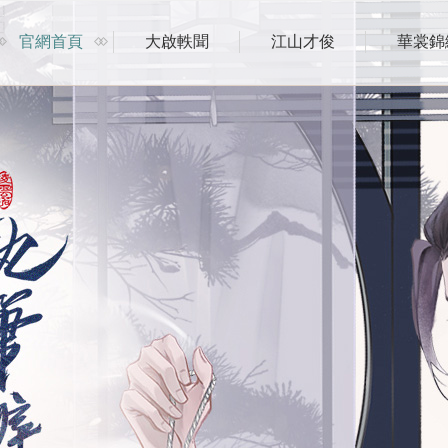
官網首頁
大啟軼聞
江山才俊
華裳錦